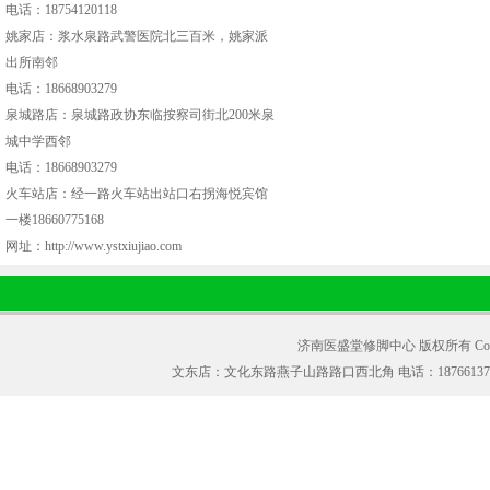
电话：18754120118
姚家店：浆水泉路武警医院北三百米，姚家派
出所南邻
电话：18668903279
泉城路店：泉城路政协东临按察司街北200米泉
城中学西邻
电话：18668903279
火车站店：经一路火车站出站口右拐海悦宾馆
一楼18660775168
网址：
http://www.ystxiujiao.com
济南医盛堂修脚中心
版权所有 Copyri
文东店：文化东路燕子山路路口西北角 电话：187661370