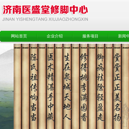
网站首页
企业介绍
服务项目
新闻